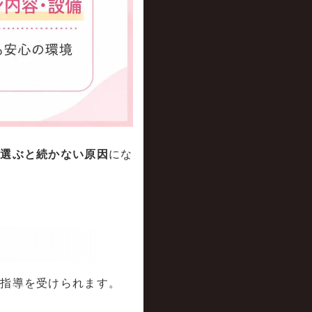
で選ぶと続かない原因
にな
の指導を受けられます。
。