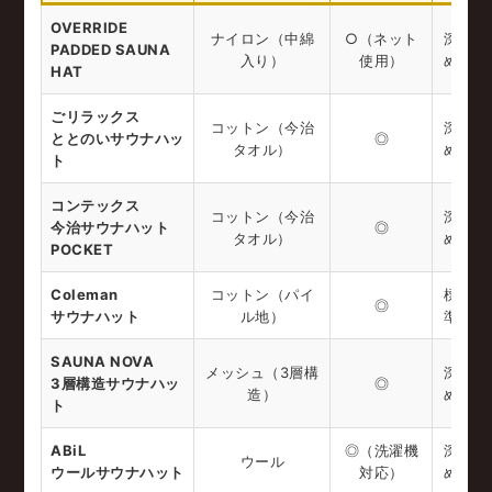
OVERRIDE
ナイロン（中綿
○（ネット
深
PADDED SAUNA
入り）
使用）
め
HAT
ごリラックス
コットン（今治
深
ととのいサウナハッ
◎
タオル）
め
ト
コンテックス
コットン（今治
深
今治サウナハット
◎
タオル）
め
POCKET
Coleman
コットン（パイ
標
◎
サウナハット
ル地）
準
SAUNA NOVA
メッシュ（3層構
深
3層構造サウナハッ
◎
造）
め
ト
ABiL
◎（洗濯機
深
ウール
ウールサウナハット
対応）
め