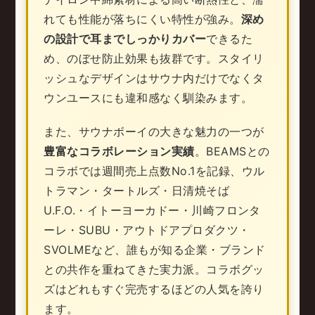
れても性能が落ちにくい特性が強み。
深め
の設計で耳までしっかりカバー
できるた
め、のぼせ防止効果も抜群です。スタイリ
ッシュなデザインはサウナ内だけでなくタ
ウンユースにも違和感なく馴染みます。
また、サウナボーイの大きな魅力の一つが
豊富なコラボレーション実績
。BEAMSとの
コラボでは週間売上点数No.1を記録、ウル
トラマン・タートルズ・日清焼そば
U.F.O.・イトーヨーカドー・川崎フロンタ
ーレ・SUBU・アウトドアプロダクツ・
SVOLMEなど、誰もが知る企業・ブランド
との共作を重ねてきた実力派。コラボグッ
ズはどれもすぐ完売するほどの人気を誇り
ます。