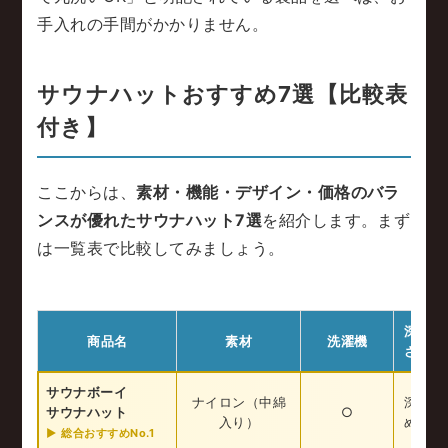
手入れの手間がかかりません。
サウナハットおすすめ7選【比較表
付き】
ここからは、
素材・機能・デザイン・価格のバラ
ンスが優れたサウナハット7選
を紹介します。まず
は一覧表で比較してみましょう。
深
商品名
素材
洗濯機
さ
サウナボーイ
ナイロン（中綿
深
サウナハット
○
¥
入り）
め
▶ 総合おすすめNo.1