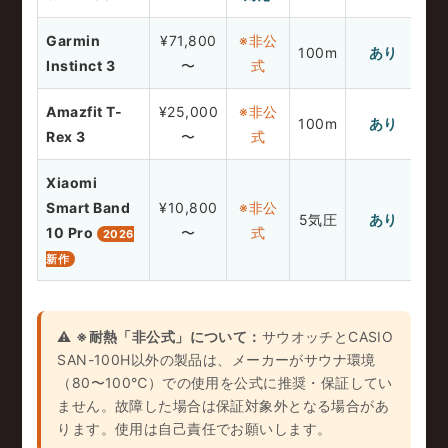
Garmin
¥71,800
※非公
機
100m
あり
Instinct 3
〜
式
Amazfit T-
¥25,000
※非公
コ
100m
あり
Rex 3
〜
式
Xiaomi
Smart Band
¥10,800
※非公
5気圧
あり
サ
10 Pro
〜
式
2026
新作
⚠️
※耐熱「非公式」について：
サウオッチとCASIO
SAN-100H以外の製品は、メーカーがサウナ環境
（80〜100℃）での使用を公式に推奨・保証してい
ません。故障した場合は保証対象外となる場合があ
ります。使用は自己責任でお願いします。