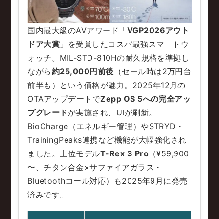
国内最大級のAVアワード「
VGP2026アウト
ドア大賞
」を受賞したコスパ最強スマートウ
ォッチ。MIL-STD-810Hの耐久規格を準拠し
ながら
約25,000円前後
（セール時は2万円台
前半も）という価格が魅力。2025年12月の
OTAアップデートで
Zepp OS 5への完全アッ
プグレード
が実施され、UIが刷新。
BioCharge（エネルギー管理）やSTRYD・
TrainingPeaks連携など機能が大幅強化され
ました。上位モデル
T-Rex 3 Pro
（¥59,900
〜、チタン合金×サファイアガラス・
Bluetoothコール対応）も2025年9月に発売
済みです。