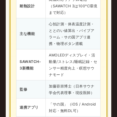
耐熱設計
（
SAWATCH 3は100°C環境
まで対応
）
心拍計測・体表温度計測・
ととのい値算出・バイブア
主な機能
ラーム・サの国アプリ連
携
・物理ボタン搭載
AMOLEDディスプレイ・活
SAWATCH-
動量/ストレス/睡眠記録・セ
3新機能
ンサー精度向上
・瞑想サウ
ナモード
加藤容崇博士（日本サウナ
監修
学会代表理事・現役医師）
「サの国」（iOS / Android
連携アプリ
対応・無料DL可）