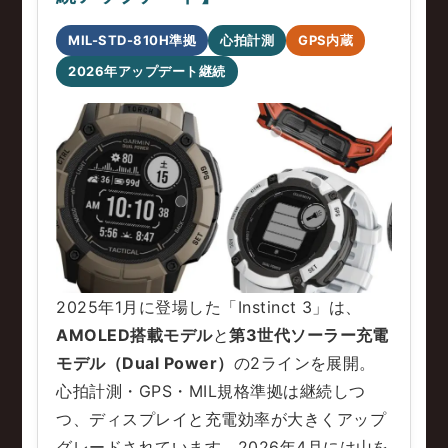
MIL-STD-810H準拠
心拍計測
GPS内蔵
2026年アップデート継続
2025年1月に登場した「Instinct 3」は、
AMOLED搭載モデル
と
第3世代ソーラー充電
モデル（Dual Power）
の2ラインを展開。
心拍計測・GPS・MIL規格準拠は継続しつ
つ、ディスプレイと充電効率が大きくアップ
グレードされています。2026年4月には山を