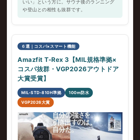
いい」という方に。サウナ後のランニング
や登山との相性も抜群です。
６選｜コスパ×スマート機能
Amazfit T-Rex 3【MIL規格準拠×
コスパ抜群・VGP2026アウトドア
大賞受賞】
MIL-STD-810H準拠
100m防水
VGP2026大賞