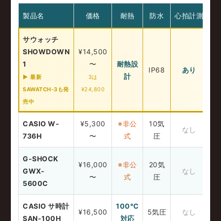
製品名
価格
耐熱
防水
心拍計測
こ
サウォッチ
SHOWDOWN
¥14,500
1
〜
耐熱設
と
IP68
あり
計
値
▶ 最新
3は
SAWATCH-3も発
¥24,800
売中
CASIO W-
¥5,300
※非公
10気
コ
なし
736H
〜
式
圧
G-SHOCK
¥16,000
※非公
20気
デ
GWX-
なし
〜
式
圧
5600C
CASIO サ時計
100℃
サ
¥16,500
5気圧
なし
SAN-100H
対応