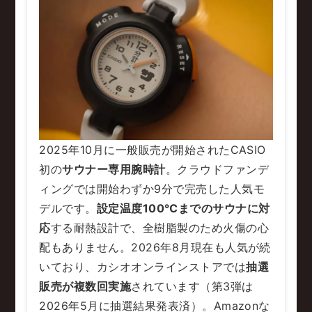
2025年10月に一般販売が開始されたCASIO
初の
サウナー専用腕時計
。クラウドファンデ
ィングでは開始わずか9分で完売した人気モ
デルです。
設定温度100℃までのサウナに対
応
する耐熱設計で、全樹脂製のため火傷の心
配もありません。2026年8月現在も人気が続
いており、カシオオンラインストアでは
抽選
販売が複数回実施
されています（第3弾は
2026年5月に抽選結果発表済）。Amazonな